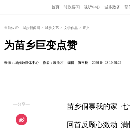
首页
时政要闻
视听中心
城步政务
部
当前位置:
城步新闻网
>
城步文艺
>
文学作品
>
正文
为苗乡巨变点赞
来源：城步融媒体中心
作者：殷汝才
编辑：伍玉桃
2026-04-23 10:40:22
—分享—
苗乡侗寨我的家 七
回首反顾心激动 满