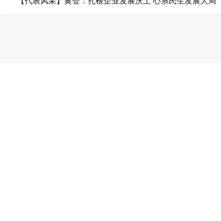
【代表风采】黄登：扎根企业发展沃土 心系民生发展大局