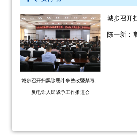
城步召开扫黑除恶斗争整改暨禁毒、
反电诈人民战争工作推进会