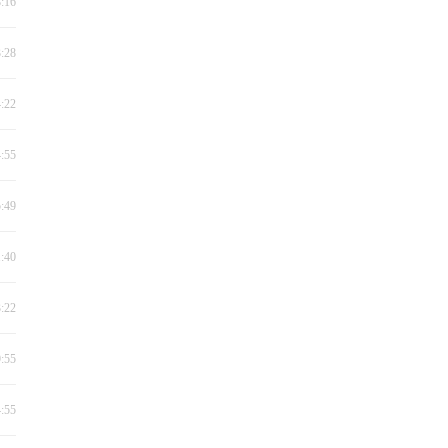
8:16
3:28
4:22
4:55
5:49
1:40
3:22
9:55
4:55