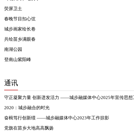
荧屏卫土
春晚节目扣心弦
城步画家绘长卷
共绘苗乡满眼春
南湖公园
登南山紫阳峰
通讯
守正凝聚力量 创新迸发活力 ——城步融媒体中心2025年宣传思
2020：城步融合的时光
奋楫笃行创新绩 ——城步融媒体中心2023年工作掠影
党旗在苗乡大地高高飘扬