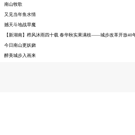
南山牧歌
又见当年鱼水情
撼天斗地战旱魔
【新湖南】栉风沐雨四十载 春华秋实果满枝——城步改革开放40
今日南山更妖娆
醉美城步入画来