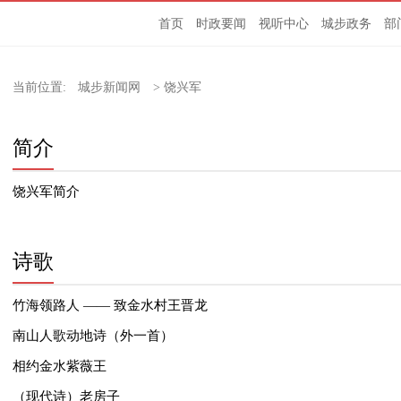
首页
时政要闻
视听中心
城步政务
部
当前位置:
城步新闻网
>
饶兴军
简介
饶兴军简介
诗歌
竹海领路人 —— 致金水村王晋龙
南山人歌动地诗（外一首）
相约金水紫薇王
（现代诗）老房子