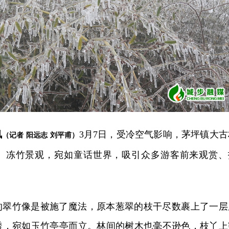
讯
3月7日，受冷空气影响，茅坪镇大古
（记者 阳远志 刘平甫）
、冻竹景观，宛如童话世界，吸引众多游客前来观赏、
的翠竹像是被施了魔法，原本葱翠的枝干尽数裹上了一层
透，宛如玉竹亭亭而立。林间的树木也毫不逊色，枝丫上