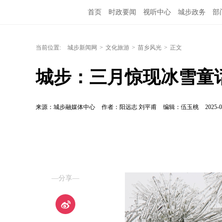
首页
时政要闻
视听中心
城步政务
部
当前位置:
城步新闻网
>
文化旅游
>
苗乡风光
>
正文
城步：三月惊现冰雪童
来源：城步融媒体中心
作者：阳远志 刘平甫
编辑：伍玉桃
2025-0
—分享—