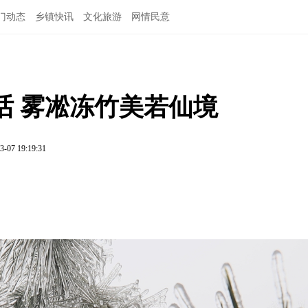
门动态
乡镇快讯
文化旅游
网情民意
话 雾凇冻竹美若仙境
3-07 19:19:31