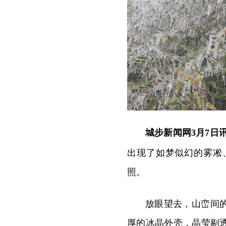
城步新闻网3月7日
出现了如梦似幻的雾凇
照。
放眼望去，山峦间
厚的冰晶外壳，晶莹剔