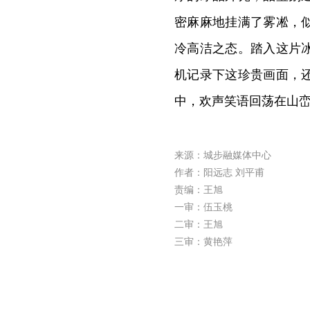
密麻麻地挂满了雾凇，
冷高洁之态。踏入这片
机记录下这珍贵画面，
中，欢声笑语回荡在山
来源：城步融媒体中心
作者：阳远志 刘平甫
责编：王旭
一审：伍玉桃
二审：王旭
三审：黄艳萍