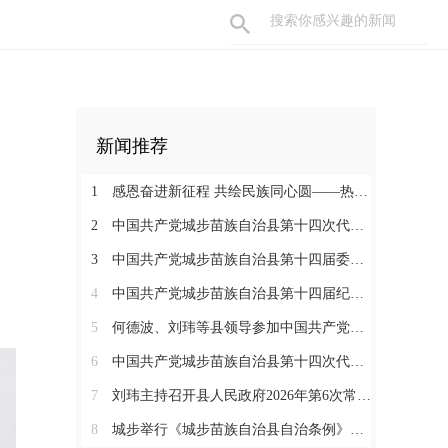
新闻推荐
1
感恩奋进新征程 共绘民族同心圆——热烈庆祝城步苗族自治县成立70周年
2
中国共产党城步苗族自治县第十四次代表大会胜利闭幕
3
中国共产党城步苗族自治县第十四届委员会举行第一次全体会议
4
中国共产党城步苗族自治县第十四届纪律检查委员会召开第一次全体会议
5
何德波、刘玮等县领导参加中国共产党城步苗族自治县第十四次代表大会代表团讨论
6
中国共产党城步苗族自治县第十四次代表大会开幕
7
刘玮主持召开县人民政府2026年第6次常务会议
8
城步举行《城步苗族自治县自治条例》颁布实施启动仪式