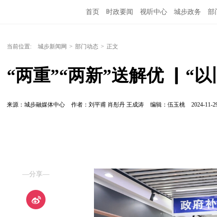
首页
时政要闻
视听中心
城步政务
部
当前位置:
城步新闻网
>
部门动态
>
正文
“两重”“两新”送解优 ▏“
来源：城步融媒体中心
作者：刘平甫 肖彤丹 王成涛
编辑：伍玉桃
2024-11-29
—分享—