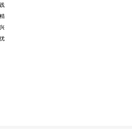
践
精
兴
优