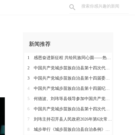
新闻推荐
1
感恩奋进新征程 共绘民族同心圆——热烈庆祝城步苗族自治县成立70周年
2
中国共产党城步苗族自治县第十四次代表大会胜利闭幕
3
中国共产党城步苗族自治县第十四届委员会举行第一次全体会议
4
中国共产党城步苗族自治县第十四届纪律检查委员会召开第一次全体会议
5
何德波、刘玮等县领导参加中国共产党城步苗族自治县第十四次代表大会代表团讨论
6
中国共产党城步苗族自治县第十四次代表大会开幕
7
刘玮主持召开县人民政府2026年第6次常务会议
8
城步举行《城步苗族自治县自治条例》颁布实施启动仪式