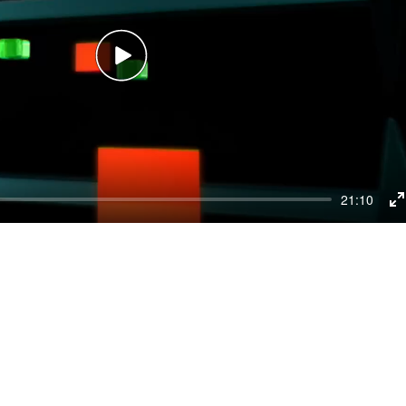
Play
21:10
E
f