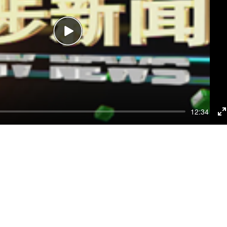
Play
12:34
E
f