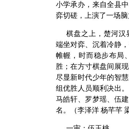
小学承办，来自全县中
弈切磋，上演了一场脑
棋盘之上，楚河汉
端坐对弈、沉着冷静，
帷幄，时而稳步布局
胜；在方寸棋盘间展现
尽显新时代少年的智慧
组优胜人员顺利决出。
马皓轩、罗梦瑶、伍建
名。（李泽洋 杨芊芊 
一审：伍玉桃