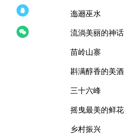
迤逦巫水
流淌美丽的神话
苗岭山寨
斟满醇香的美酒
三十六峰
摇曳最美的鲜花
乡村振兴