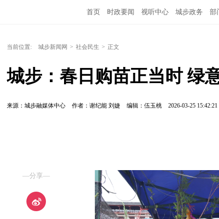
首页
时政要闻
视听中心
城步政务
部
当前位置:
城步新闻网
>
社会民生
>
正文
城步：春日购苗正当时 绿
来源：城步融媒体中心
作者：谢纪能 刘婕
编辑：伍玉桃
2026-03-25 15:42:21
—分享—