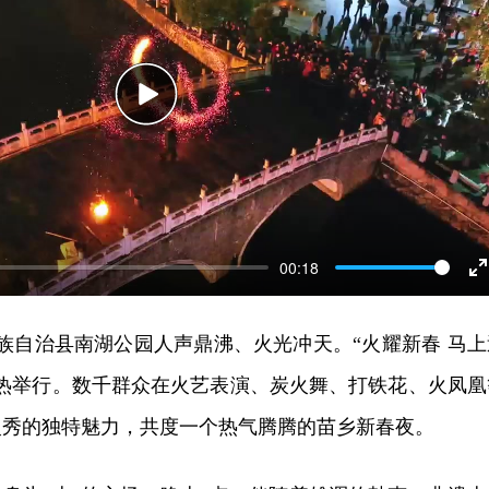
P
l
a
y
00:18
n
苗族自治县南湖公园人声鼎沸、火光冲天。“火耀新春 马上
t
火热举行。数千群众在火艺表演、炭火舞、打铁花、火凤凰
e
r
火秀的独特魅力，共度一个热气腾腾的苗乡新春夜。
f