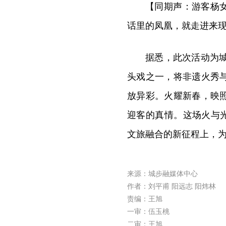
【同期声：游客杨
话里的凤凰，就走进来
据悉，此次活动为城
头戏之一，将非遗火秀
放异彩。火耀新春，映
迎客的真情。这场火与光
文旅融合的新征程上，
来源：城步融媒体中心
作者：刘平甫 阳远志 阳炜林
责编：王旭
一审：伍玉桃
二审：王旭