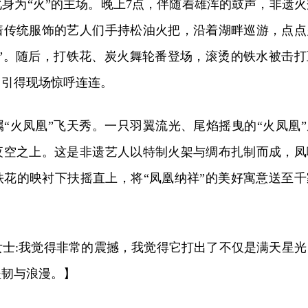
u
身为“火”的主场。晚上7点，伴随着雄浑的鼓声，非遗火
l
着传统服饰的艺人们手持松油火把，沿着湖畔巡游，点点
l
龙”。随后，打铁花、炭火舞轮番登场，滚烫的铁水被击打
s
c
，引得现场惊呼连连。
r
e
“火凤凰”飞天秀。一只羽翼流光、尾焰摇曳的“火凤凰”
e
夜空之上。这是非遗艺人以特制火架与绸布扎制而成，凤
n
铁花的映衬下扶摇直上，将“凤凰纳祥”的美好寓意送至千
女士:我觉得非常的震撼，我觉得它打出了不仅是满天星光
坚韧与浪漫。】