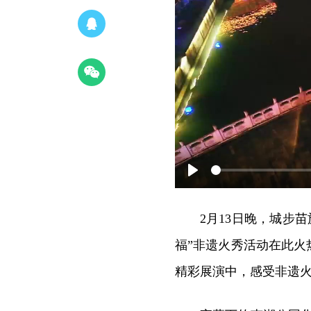
P
l
2月13日晚，城步
a
福”非遗火秀活动在此
y
精彩展演中，感受非遗