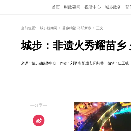
首页
时政要闻
视听中心
城步政务
部
当前位置:
城步新闻网
>
苗乡纳福 马跃新春
>
正文
城步：非遗火秀耀苗乡
来源：城步融媒体中心
作者：刘平甫 阳远志 阳炜林
编辑：伍玉桃
—分享—