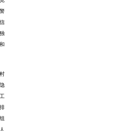
宽
警
信
独
和
村
隐
工
排
组
人