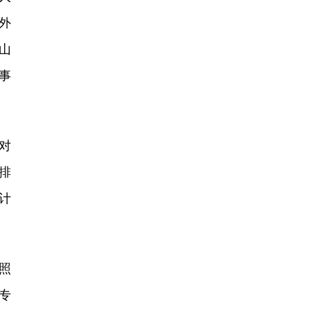
外
山
事
对
排
计
照
专