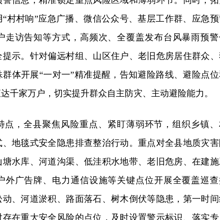
预警信息，精准锁定重点风险区域和薄弱环节。同时，拓
用“村村响”应急广播、微信公众号、基层工作群、应急预
户走访告知等方式，高频次、全覆盖发布台风暴雨预警
全提示。针对偏远村组、山区住户、老旧危房居住群众、
殊群体开展“一对一”精准提醒，告知避险路线、避险点位
直达千家万户，切实提升群众自主防灾、主动避险能力。
特点，全县聚焦风险重点、紧盯薄弱环节，组织乡镇、
式、地毯式安全隐患排查整治行动。重点对全县地质灾害
山塘水库、河道沟渠、低洼积水地带、老旧危房、在建施
户外广告牌、电力通信设施等关键点位开展全覆盖巡查
松动、河道淤积、路面落石、树木倒伏等隐患，第一时间
对存在重大安全风险的点位，及时设置警示标识、落实专