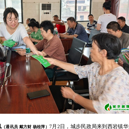
讯
7月2日，城步民政局来到西岩镇华
（通讯员 戴方财 杨桂萍）