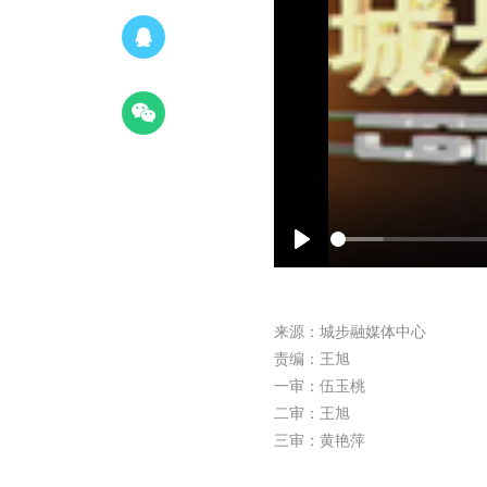
Play
来源：城步融媒体中心
责编：王旭
一审：伍玉桃
二审：王旭
三审：黄艳萍