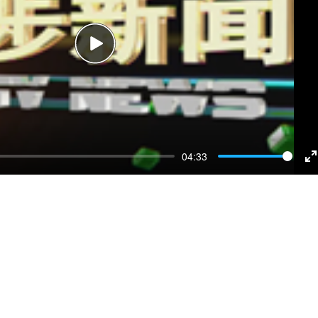
Play
04:33
E
f