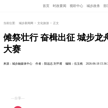
首页
时政要闻
视听中心
城步政务
部
当前位置:
城步新闻网
>
文化旅游
>
正文
傩祭壮行 奋楫出征 城步
大赛
来源：城步融媒体中心
作者：阳远志 刘平甫
编辑：伍玉桃
2026-06-18 15:36:
—分享—