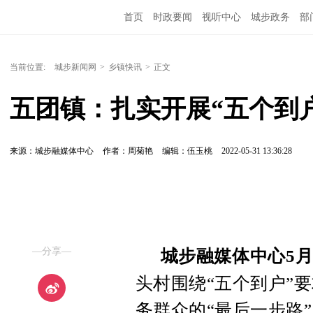
首页
时政要闻
视听中心
城步政务
部
当前位置:
城步新闻网
>
乡镇快讯
>
正文
五团镇：扎实开展“五个到户
来源：城步融媒体中心
作者：周菊艳
编辑：伍玉桃
2022-05-31 13:36:28
—分享—
城步融媒体中心5月
头村围绕“五个到户”
务群众的“最后一步路